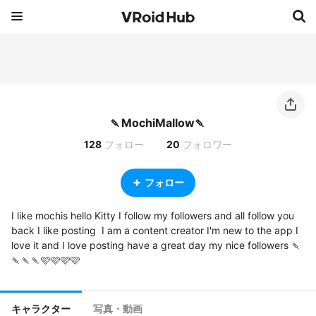
🍡MochiMallow🍡
128
フォロー
20
フォロワー
フォロー
I like mochis hello Kitty I follow my followers and all follow you 
back I like posting  I am a content creator I'm new to the app I 
love it and I love posting have a great day my nice followers 🍡
キャラクター
写真・動画