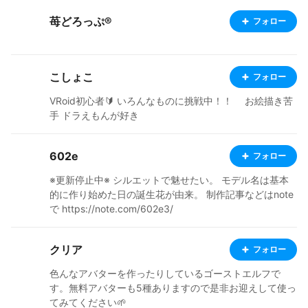
苺どろっぷ®️
フォロー
こしょこ
フォロー
VRoid初心者🔰 いろんなものに挑戦中！！ お絵描き苦
手 ドラえもんが好き
602e
フォロー
※更新停止中※ シルエットで魅せたい。 モデル名は基本
的に作り始めた日の誕生花が由来。 制作記事などはnote
で https://note.com/602e3/
クリア
フォロー
色んなアバターを作ったりしているゴーストエルフで
す。無料アバターも5種ありますので是非お迎えして使っ
てみてください🌱