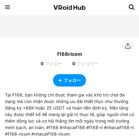
f168ricom
0
フォロー
0
フォロワー
フォロー
Tại F168, bạn không chỉ được tham gia vào kho trò chơi đa 
dạng mà còn nhận được những ưu đãi thiết thực như thưởng 
đăng ký +68K hoặc 25 USDT và hoàn tiền định kỳ. Nền tảng 
này được thiết kế để mang lại giá trị thực tế, giúp người chơi có 
thêm động lực và cơ hội thắng lớn mỗi ngày trong môi trường 
minh bạch, an toàn. #f168 #nhacaif168 #f168-ri #nhacaif168-ri 
#f168-ricom #nhacaif168-ricom
