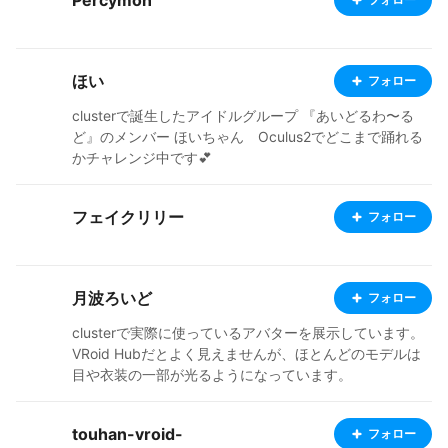
Percymon
ほい
フォロー
clusterで誕生したアイドルグループ 『あいどるわ〜る
ど』のメンバー ほいちゃん Oculus2でどこまで踊れる
かチャレンジ中です💕
フェイクリリー
フォロー
月波ろいど
フォロー
clusterで実際に使っているアバターを展示しています。
VRoid Hubだとよく見えませんが、ほとんどのモデルは
目や衣装の一部が光るようになっています。
touhan-vroid-
フォロー