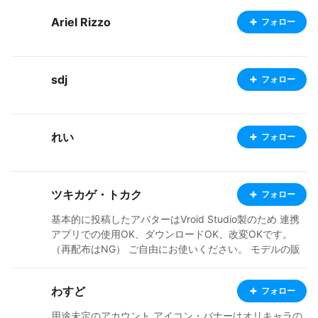
Ariel Rizzo
フォロー
sdj
フォロー
れい
フォロー
ツキカゲ・トカク
フォロー
基本的に投稿したアバターはVroid Studio製のため 連携
アプリでの使用OK、ダウンロードOK、改変OKです。
（再配布はNG） ご自由にお使いください。 モデルの販
売メインではないため投稿は不定期です 悪しからず
わすど
フォロー
用途未定のアカウント アイコン・バナーはオリキャラの