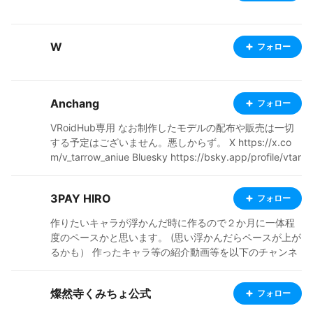
W
フォロー
Anchang
フォロー
VRoidHub専用 なお制作したモデルの配布や販売は一切
する予定はございません。悪しからず。 X https://x.co
m/v_tarrow_aniue Bluesky https://bsky.app/profile/vtar
rowaniue.bsky.social Steamで自作ゲーム体験版配信
中。 https://store.steampowered.com/app/2165280/R
3PAY HIRO
フォロー
AGINGSTRIKE/
作りたいキャラが浮かんだ時に作るので２か月に一体程
度のペースかと思います。 (思い浮かんだらペースが上が
るかも） 作ったキャラ等の紹介動画等を以下のチャンネ
ルで公開中です！ https://www.youtube.com/@3HiroSo
unds ・X(Twitter) ID: @3payHiro 呟きません。 ・制作
燦然寺くみちょ公式
フォロー
環境 VRoidStudio Metasequoia VRM-PartsAdder(Metas
equoia等で作成したパーツの取り付け用) Unity(取り付け