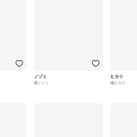
ノゾミ
ヒカリ
橘ノゾミ
橘ヒカリ