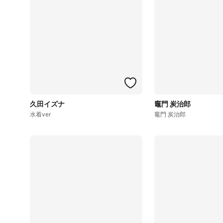
久田イズナ
竈門 炭治郎
水着ver
竈門 炭治郎