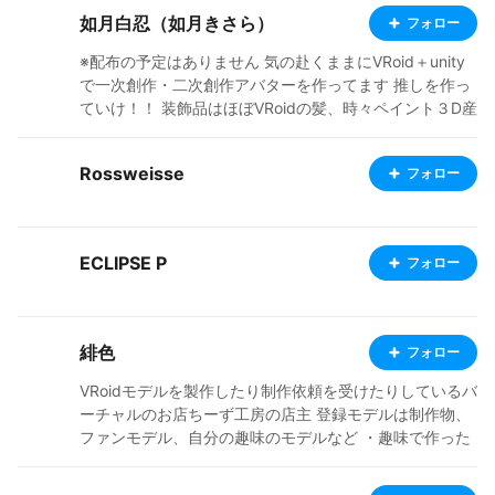
如月白忍（如月きさら）
フォロー
※配布の予定はありません 気の赴くままにVRoid＋unity
で一次創作・二次創作アバターを作ってます 推しを作っ
ていけ！！ 装飾品はほぼVRoidの髪、時々ペイント３D産
かboothの購入品 だいたいごり押し…というかだんだん
様子がおかしくなってきた 意地でもblender触りたくな
Rossweisse
フォロー
いので一切blender無 ペンタブ出すのが面倒で全部マウ
ス VRCの民 Twitter(https://twitter.com/kisaragi_kisar?s
=09) I don't understand anything except Japanese! Po
sting ripped or modified versions of games and VRCs,
ECLIPSE P
フォロー
and posting MMD models without permission is the low
est form of conduct and is a nuisance. Please don't do
it. Or rather, please do not engage in the act of ripping
itself. For some reason, some people think that as long
緋色
フォロー
as they show the citation source, they are free to use i
t, or that ripping is cool, but that is not true. It is just un
VRoidモデルを製作したり制作依頼を受けたりしているバ
cool thievery. Don't call yourself a fan. Why don't you
ーチャルのお店ちーず工房の店主 登録モデルは制作物、
make it on VRoid?
ファンモデル、自分の趣味のモデルなど ・趣味で作った
物非公式のモデルは名称にファンモデルとして明記して
ます。こちらも可能ならTwitterへリンクを貼っています