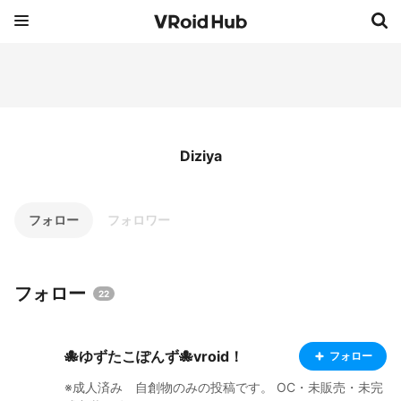
Diziya
フォロー
フォロワー
フォロー
22
🐙ゆずたこぽんず🐙vroid！
フォロー
※成人済み 自創物のみの投稿です。 OC・未販売・未完