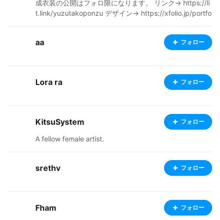
成衣装の公開はフォロ限になります。 リンク→ https://li
t.link/yuzutakoponzu デザイン→ https://xfolio.jp/portfo
lio/yuzutakoponzuYPN note→ https://note.com/yuzuta
koponzu_39 BOOTH→ https://seihuu.booth.pm/ コメン
aa
フォロー
トはお気軽に♩
Lora ra
フォロー
KitsuSystem
フォロー
A fellow female artist.
srethv
フォロー
Fham
フォロー