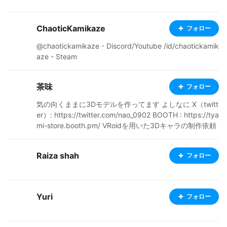
ChaoticKamikaze
フォロー
@chaotickamikaze - Discord/Youtube /id/chaotickamik
aze - Steam
茶味
フォロー
気の向くままに3Dモデルを作ってます よしなに X（twitt
er）: https://twitter.com/nao_0902 BOOTH : https://tya
mi-store.booth.pm/ VRoidを用いた3Dキャラの制作依頼
や相談もX（旧Twitter）のDMとBOOTHのDMで受け付け
ています。お気軽にどうぞ 注）twitterはしょうもない事
Raiza shah
フォロー
しか呟いてません
Yuri
フォロー