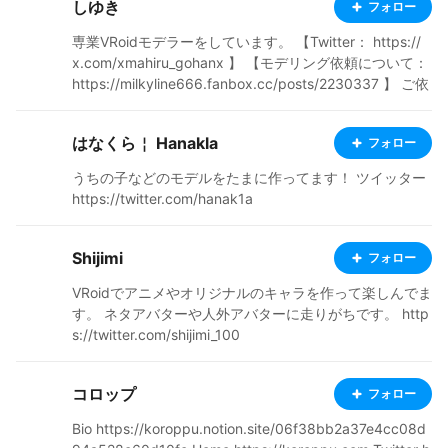
しゆき
フォロー
使用条件等は個々のモデルで異なります。
専業VRoidモデラーをしています。 【Twitter： https://
x.com/xmahiru_gohanx 】 【モデリング依頼について：
https://milkyline666.fanbox.cc/posts/2230337 】 ご依
頼で制作したモデル、二次創作、オリジナルモデルを投
稿しています。 お仕事で制作させていただいたモデルは
はなくら￤ Hanakla
フォロー
モデル名に【制作実績】の記載があります。
うちの子などのモデルをたまに作ってます！ ツイッター
https://twitter.com/hanak1a
Shijimi
フォロー
VRoidでアニメやオリジナルのキャラを作って楽しんでま
す。 ネタアバターや人外アバターに走りがちです。 http
s://twitter.com/shijimi_100
コロップ
フォロー
Bio https://koroppu.notion.site/06f38bb2a37e4cc08d