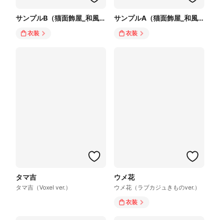
サンプルB（猫面飾屋_和風サイバーKIMONO白）
サンプルA（猫面飾屋_和風サイバーKIMONO黒）
衣装
衣装
タマ吉
ウメ花
タマ吉（Voxel ver.）
ウメ花（ラブカジュきものver.）
衣装