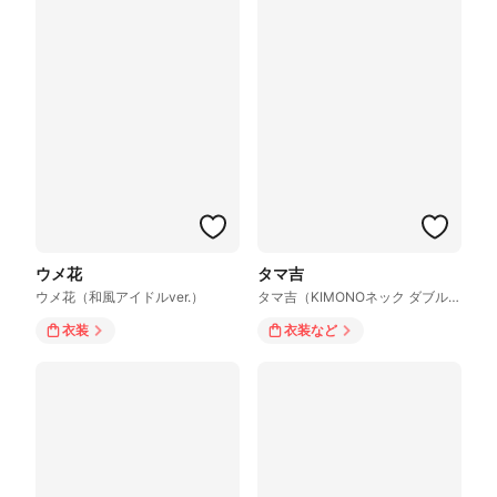
ウメ花
タマ吉
ウメ花（和風アイドルver.）
タマ吉（KIMONOネック ダブルラインシャツ ver.）
衣装
衣装
など