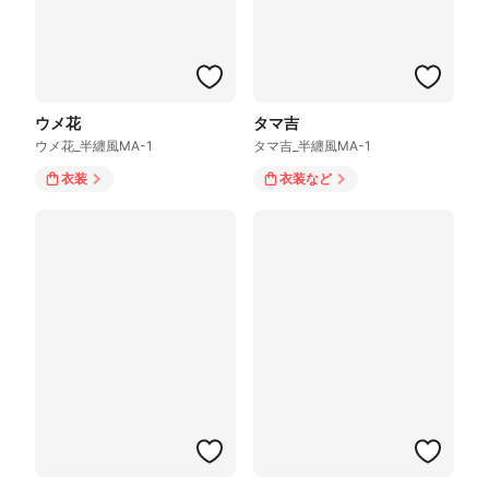
ウメ花
タマ吉
ウメ花_半纏風MA-1
タマ吉_半纏風MA-1
衣装
衣装
など