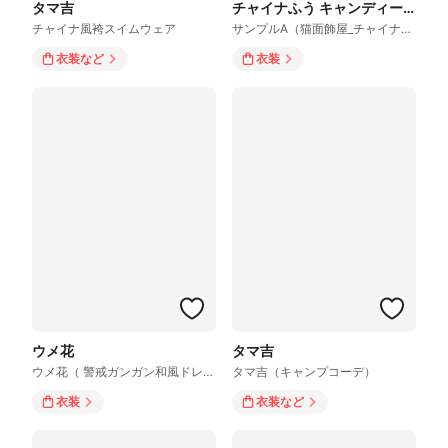
タマ吉
チャイナふう キャンディードレス
チャイナ風袴スイムウェア
サンプルA（猫面飾屋_チャイナふう キャンディードレス）
衣装
など
衣装
ウメ花
タマ吉
ウメ花（ 警戒ガンガン和風ドレスver.）
タマ吉（キャンプコーデ）
衣装
衣装
など