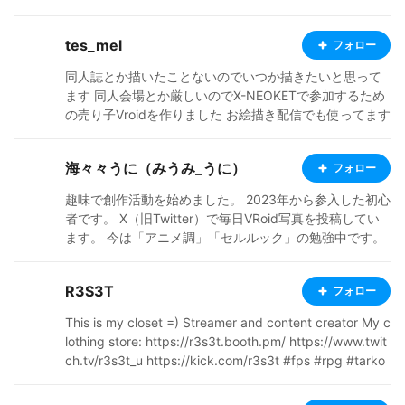
いますが、 今後はMobile→Studioβ版→Studio正式版に
購入して着用し、イラスト撮影してpixiv投稿をしていま
s://beigestyle.booth.pm/ VGen https://vgen.co/BeigeS
変換した子も公開していこうかなって思ってます。 ふと
す。稀に短いマンガを作ったり、オリジナルマンガのコ
tyle Instagram https://www.instagram.com/nina.beige.
気が付けばVRM Live Viewerで躍らせているデータも相
tes_mel
フォロー
ンセプトシナリオを「小説」に投稿しています。 pixi
style/ The prices reflect the level of difficulty at the tim
当数たまってきているので、 今後は動画も公開出来たら
v：https://www.pixiv.net/users/12947924 twitter：h
e of creation. Older hairstyles will remain at the same p
同人誌とか描いたことないのでいつか描きたいと思って
いいな～って思ってます(^^)
ttps://twitter.com/Aoi_Kanrazaki
rice. In the future, as I improve with practice, newer on
ます 同人会場とか厳しいのでX-NEOKETで参加するため
es will be more affordable. 価格は制作当時の難易度に合
の売り子Vroidを作りました お絵描き配信でも使ってます
わせて設定しています。過去のヘアスタイルはそのまま
同じキャラを随時VUさせてます この運用の仕方だとキャ
の価格になります。今後、慣れて制作しやすくなれば、
ラ増やせないじゃん・・・・ pixiv https://www.pixiv.ne
新しいものは少しお安くする予定です。 I also update h
海々々うに（みうみ_うに）
フォロー
t/users/10872475 X https://x.com/tes_mel YouTube htt
airstyles when I’m not fully satisfied with the final desig
ps://www.youtube.com/playlist?list=PL0YsS_3oAokj98
趣味で創作活動を始めました。 2023年から参入した初心
n. 仕上がりに納得いかなかった場合は、ヘアスタイルを
3BkWLzGydJsIMrKbanK booth https://tes-mel.booth.p
者です。 X（旧Twitter）で毎日VRoid写真を投稿してい
アップデートすることがあります。
m/
ます。 今は「アニメ調」「セルルック」の勉強中です。
アニメキャラっぽいモデルを作りたい！ Twitter：Twitte
r.com/3umi_Uni pixiv：https://www.pixiv.net/users/154
R3S3T
フォロー
09828 lit.link：https://lit.link/3umiUni
This is my closet =) Streamer and content creator My c
lothing store: https://r3s3t.booth.pm/ https://www.twit
ch.tv/r3s3t_u https://kick.com/r3s3t #fps #rpg #tarko
v #squad #StarCitizen #DayZ #PZ #SnowRunner #AC
C #CK3 and more