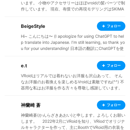
います。 小物やアクセサリーはほぼvroidの髪パーツで制
作しています。 現在、有償での再現モデリングはSKIMA
にて受付中です。 制作に使用したオリジナル小物の販売
や、購入して使用させていただいた素敵な衣装のご紹介
BeigeStyle
フォロー
も行っています。 【BOOTH】織部呉服【アイテム販
売】 https://wakatuya.booth.pm/ 【依頼など】リットリ
Hi~ こんにちは〜 (I apologize for using ChatGPT to hel
ンク https://lit.link/wakatu849 【X】 https://x.com/wa
p translate into Japanese. I’m still learning, so thank yo
katu849
u for your understanding! 日本語の翻訳にChatGPTを使
用しているため、不自然な表現があるかもしれません。
まだ勉強中なので、ご理解いただけると嬉しいです！) I l
e.t
フォロー
ove art and design! ʕ•́ᴥ•̀ʔっ♡ アートやデザインが大好
きです！ʕ•́ᴥ•̀ʔっ♡ I enjoy creating hairstyles, and any
VRoidはリアルでは着れないお洋服も沢山あって、 そん
comments or tips are always welcome! (っ＾▿＾) ヘア
なお洋服のお着換えを楽しめるVroidは素敵ですね(^^) 不
スタイルを作るのが好きです！感想やアドバイスなど、
器用な私はお洋服を作る方々を尊敬し感謝しています。
いつでも大歓迎です！(っ＾▿＾) Currently, I mainly creat
お洋服は主にクラフトピアで着ていますが、VRM Live Vi
e hairstyles. They are in “Overall Hair,” so you can freel
ewerでも使用させていただいてます。 重ねてクリエイタ
y add extensions, side hair, ahoges, and other extras a
神蘭崎 蒼
フォロー
ーの皆様に感謝です(^^) 私はVRoid Mobaile産の子が大好
s you like Archive Type: (.vroidcustomitem) ✰✰✰ 現在
きですが、お洋服のお着換え時に VRoid Studioで追加さ
神蘭崎蒼(かんらざきあおい)と申します。よろしくお願い
は主にヘアスタイルを制作しています。「Overall Hair」
れた機能を使ったお洋服がそのまま着れないのが辛いと
します。 2022年2月にVRoidを知り、VRiodでオリジナ
に入っているので、エクステ・サイドヘア・アホ毛・そ
ころです（＞＜） 基本的にMobileで作った子を公開して
ルキャラクターを作って、主にBoothでVRoid用の衣装を
の他パーツを自由に追加できます❤️ ✰✰✰ BOOTH http