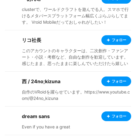
ease leave a comment🙇
clusterで、ワールドクラフトを遊んでる人。スマホで行
けるメタバースプラットフォーム幅広くぷらぷらしてま
す。 Vroid Mobileだっておしゃれがしたい！
リコ社長
フォロー
このアカウントのキャラクターは、二次創作・ファンア
ート・小説・考察など、自由な創作を歓迎しています。
感じたまま、思ったままに楽しんでいただけたら嬉しい
です。 掲載しているキャラクターは、「リコ社長の構造
都市ブログ」から生まれた フィクション要素を含むオリ
西 / 24no;kizuna
フォロー
ジナルキャラクターです。 リコ社長と、その娘（リス・
リム）、そして犬型妖精の専務による世界観で構成され
自作のVRoidを躍らせています。https://www.youtube.c
ています。 すべて管理人個人による創作であり、実在の
om/@24no_kizuna
人物・企業・団体・プロジェクトとは関係ありません。
非公式な二次創作は、非商用の範囲でご自由にお楽しみ
ください。 （※非公式二次創作であることが分かる表記
dream sans
フォロー
は推奨しています） 公式を名乗る表現や、投資・勧誘・
Even if you have a great
金融判断につながる使い方のみご遠慮ください。 世界観
やキャラクター像は固定されていません。 それぞれの解