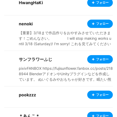
HwangHaKi
フォロー
nenoki
フォロー
【重要】3/18まで作品作りをおやすみさせていただきま
す！ごめんなさい。 I will stop making works u
ntil 3/18 (Saturday)! I'm sorry! これを見てみてください
https://www.youtube.com/watch?v=m3fhyiO1Wsw 私
のキャラクターを使用してゲームを作っています。 ゲー
サンフラワーふじ
フォロー
ム制作の役に立てて嬉しいです ・15歳です。現役の中学
生！ ・フリー依頼受付中です。できないやつもありま
pixivFANBOX https://fujisunflower.fanbox.cc/posts/218
す。 ・毎日、みんなが作ったキャラに❤️とコメントをす
8944 BlenderアドオンやUnityプラグインなどを作成し
るのを楽しみにしています。(みんなとっても上手い∑(ﾟ
ています。 ぬいぐるみやおもちゃが好きです。眠たい熊
Дﾟ))!!!!!! ・アニメと漫画(と勉強)が好きです！ ・わから
さんです。 2023年6月16日から不定期更新となっていま
ないことだらけなので色々アドバイスしてくれるとても
す。
嬉しいです😆 ・フォローしてくれた人には必ずフォロバ
pookzzz
フォロー
と❤️します。 ・私の作品が気に入った方は、コメントも
お願いします🙇‍♀️ ・英検準二級までもってるのでだいたち
英語はわかります・ I'm three in fifteen years old. I'm a
beginner! Follow me, ❤️, please!! If you like my work, pl
＊あんこ＊
フォロー