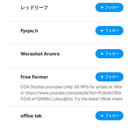
レッドリーフ
フォロー
Fycpu,h
フォロー
Worachot Arunro
フォロー
Free Former
フォロー
CCN Studios provides Unity 3D RPG for artists at VRoi
d: https://www.youtube.com/playlist?list=PLBnlk03E9
DOdLsrTQ8M6ci_UocyijkjVy Try the latest VRoid chara
cters in our nightly builds: https://ccnstudios.itch.io/no
dule Overview of the new Free Form Programming Lan
office tab
フォロー
guage which synthesizes these RPGs: https://www.you
tube.com/watch?v=I4PRGV6-nz8 Some of our trainees