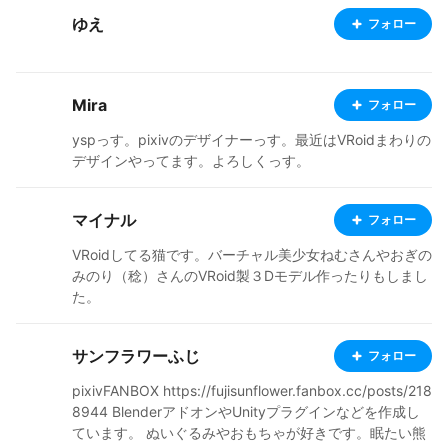
案件など お問い合わせはメールまたはツイッターへ mai
ゆえ
フォロー
l» mail@yuhei.info twitter» https://twitter.com/yuhei_inf
o pixiv» https://pixiv.me/yu-hei BOOTH» https://yuhei.
booth.pm/ Portfolio» https://www.yuhei.info/
Mira
フォロー
yspっす。pixivのデザイナーっす。最近はVRoidまわりの
デザインやってます。よろしくっす。
マイナル
フォロー
VRoidしてる猫です。バーチャル美少女ねむさんやおぎの
みのり（稔）さんのVRoid製３Dモデル作ったりもしまし
た。
サンフラワーふじ
フォロー
pixivFANBOX https://fujisunflower.fanbox.cc/posts/218
8944 BlenderアドオンやUnityプラグインなどを作成し
ています。 ぬいぐるみやおもちゃが好きです。眠たい熊