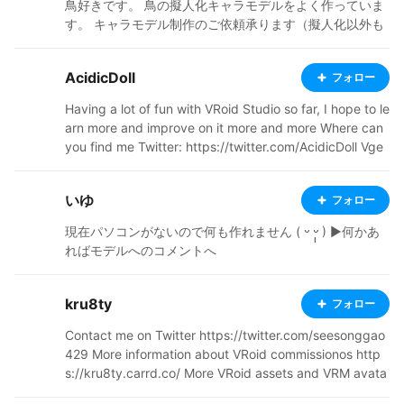
鳥好きです。 鳥の擬人化キャラモデルをよく作っていま
す。 キャラモデル制作のご依頼承ります（擬人化以外も
作るよ！）、お問い合わせはサイトのメールフォームへ
どうぞ。 --- I'm Yuri Ogata,a Illustrator who like birds. I
AcidicDoll
フォロー
often create characters of anthropomorphic birds. I ac
cept your request for character model creation,please
Having a lot of fun with VRoid Studio so far, I hope to le
contact me. Twitter https://twitter.com/colornix FANB
arn more and improve on it more and more Where can
OX https://colornix.fanbox.cc/ pixiv https://www.pi
you find me Twitter: https://twitter.com/AcidicDoll Vge
xiv.net/users/116457 サイト https://colornix.com/
n: https://vgen.co/AcidicDoll YouTube: https://www.yo
utube.com/@AcidicDoll DeviantArt: https://www.devia
いゆ
フォロー
ntart.com/acidicdoll?rnrd=274182 Toyhou.se: https://t
oyhou.se/AcidicDoll BOOTH: https://acidicdollz.booth.
現在パソコンがないので何も作れません ( ᵕ ᵕ̩̩ ) ▶︎何かあ
pm/ Ko-Fi : https://ko-fi.com/acidicdoll
ればモデルへのコメントへ
kru8ty
フォロー
Contact me on Twitter https://twitter.com/seesonggao
429 More information about VRoid commissionos http
s://kru8ty.carrd.co/ More VRoid assets and VRM avata
rs for sale at https://ddmavis.booth.pm/