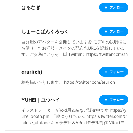
はるなぎ
フォロー
しょーこぱんくろっく
フォロー
自分用のアバターを公開しています🌼 モデルの説明欄に
お借りしたお洋服・メイクの配布先URLを記載していま
す。ご参考にどうぞ！🙌 Twitter：https://twitter.com/sh
oko_punk FANBOX: https://shoko-punk.fanbox.cc/ VR
ChatID: しょーこぱんくろっく
eruri(ch)
フォロー
絵を描いたりします。 https://twitter.com/erurich
YUHEI｜ユウヘイ
フォロー
イラストレーター VRoid用衣装など販売中です https://y
uhei.booth.pm/ 千歳ゆうりちゃん https://twitter.com/C
hitose_utatane キャラデザ＆VRoidモデル制作 VRoidモ
バイルアバターウェア開発協力 広告/書籍/スマホゲーム