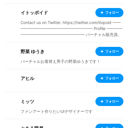
さんです。 2023年6月16日から不定期更新となっていま
す。
イトッポイド
フォロー
Contact us on Twitter. https://twitter.com/itopoid ━━
━━━━━━━━━━━━━━━━━━ Profile ━━━━
━━━━━━━━━━━━━━━━ バーチャル販売員、
別名「動く自動販売機」。 自他共に認める「はたらくア
バター」第一人者。なぜならずっと働き続けているか
野菜 ゆうき
フォロー
ら…。 フリーランスをメインに活動するクリエイティブ
ディレクターとしての顔も持つ。 ■活動実績（企画・制
バーチャルお着替え男子の野菜ゆうきです！
作） 東京オートサロン『#バーチャルティッシュ配り』
バーチャルマーケット2公式企画『#バーチャルスタッ
フ』 興和・マルサンアイ・モンデリーズ・ジャパン『#
アヒル
フォロー
バーチャル貨物トラック』 TSUKUMO『#バーチャルツ
クモ店員』 横浜マルシェ『#バーチャル行商人』 デジタ
ルハリウッド・オンライン『#デジハリV等部』 VRoidプ
ロジェクト『#VRoidWEAR』 BS日テレ『キズナアイのて
ミッツ
フォロー
ぇてぇTV』すずなりマグニフィセント・クリエイティブ
ファンアート作りたいUIデザイナーです
ディレクション NHK『テンゴちゃん』 #アバターワーク
講師&プロデュース テレビ朝日『超人女子戦士 ガリベン
ガーV』制作ディレクター 個人プロジェクト『#バーチャ