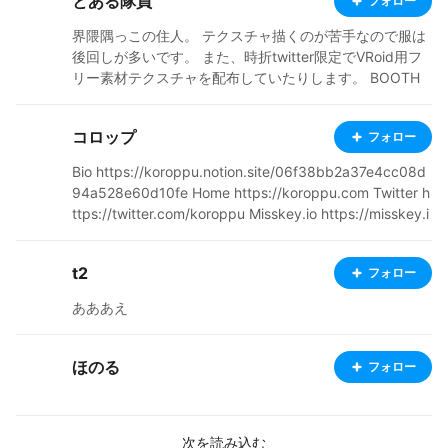
とある隊員
フォロー
ルリアルT』 個人プロジェクト『My Avatart™』 など。
ポートフォリオはこちら https://twitter.com/i/events/12
界隈隅っこの住人。 テクスチャ描くのが苦手なので服は
01732674122944512 ■代表作 主人公レンズ ® (登録商
後回しが多いです。 また、時折twitter限定でVRoid用フ
標第6158371号) 全国のヴィレッジヴァンガードにて販
リー素材テクスチャを配布していたりします。 BOOTH
売中。 web版主人公レンズ: https://syujinko-lens.com/
（主に素材の配布） http://ateliertoa.booth.pm Fantia
なんとスマホで遊べます。
（アプリの販売） http://fantia.jp/fanclubs/10290
コロップ
フォロー
Bio https://koroppu.notion.site/06f38bb2a37e4cc08d
94a528e60d10fe Home https://koroppu.com Twitter h
ttps://twitter.com/koroppu Misskey.io https://misskey.i
o/@koroppudesu BOOTH https://koroppu.booth.pm
t2
フォロー
あああえ
ほのる
フォロー
次を読み込む