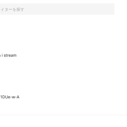
 i stream 

1DUe-w-A
