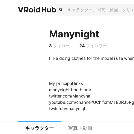
Manynight
3
フォロー
24
フォロワー
I like doing clothes for the model i use when
My principal links

manynight.booth.pm/

twitter.com/Mankynai

youtube.com/channel/UChifxmMTE0RJ5Rg
twitch.tv/manynight
キャラクター
写真・動画