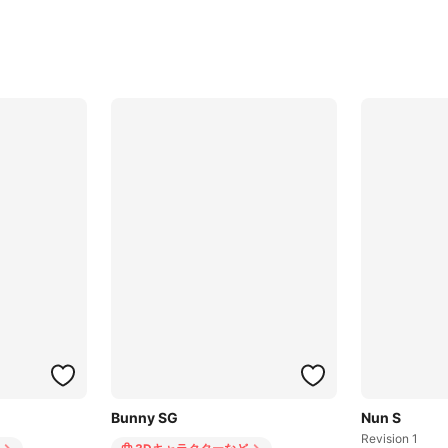
Bunny SG
Nun S
Revision 1