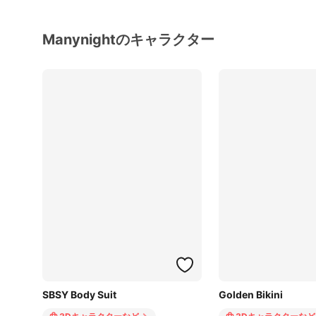
Manynightのキャラクター
SBSY Body Suit
Golden Bikini