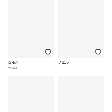
なゆた
ノエル
Ver.3.1