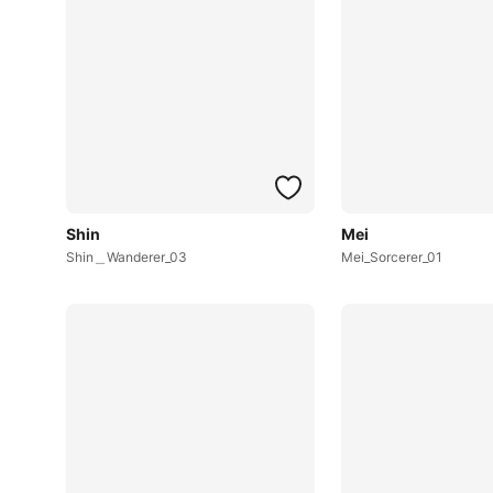
Shin
Mei
Shin＿Wanderer_03
Mei_Sorcerer_01