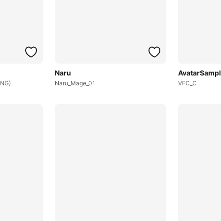
Naru
AvatarSamp
ING)
Naru_Mage_01
VFC_C