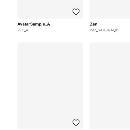
AvatarSample_A
Zen
VFC_A
Zen_SAMURAI_01