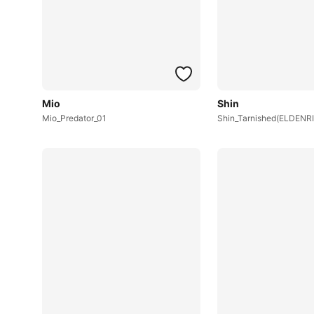
Mio
Shin
Mio_Predator_01
Shin_Tarnished(ELDENR