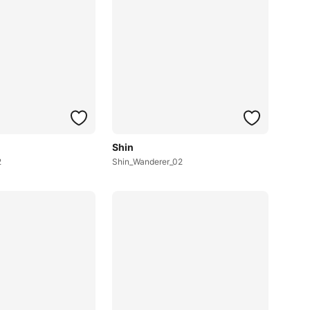
Shin
2
Shin_Wanderer_02