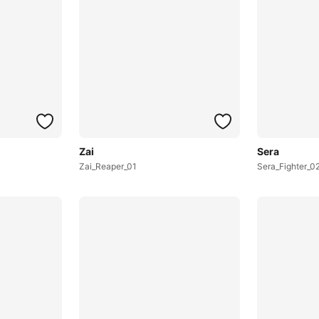
Zai
Sera
Zai_Reaper_01
Sera_Fighter_0