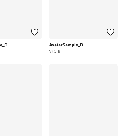
le_C
AvatarSample_B
VFC_B