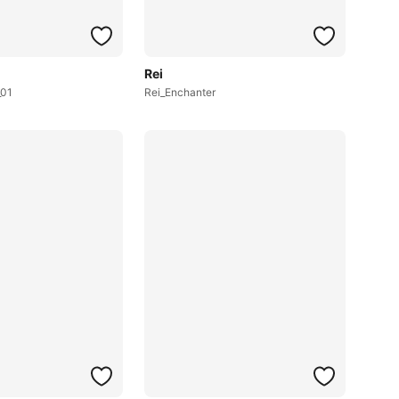
Rei
_01
Rei_Enchanter