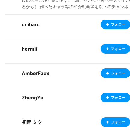
度のペースかと思います。 (思い浮かんだらペースが上が
るかも） 作ったキャラ等の紹介動画等を以下のチャンネ
ルで公開中です！ https://www.youtube.com/@3HiroSo
unds ・X(Twitter) ID: @3payHiro 呟きません。 ・制作
uniharu
フォロー
環境 VRoidStudio Metasequoia VRM-PartsAdder(Metas
equoia等で作成したパーツの取り付け用) Unity(取り付け
た部品の色調整） Blender(たまにしか使わないので都度
操作方を忘れるｗいつか集中してちゃんと使いたい） Cli
hermit
フォロー
p Studio Paint Wacom INTUOS CTH-680 好きなai:ジェ
ミニさん。 活動方針:良さげな(自分基準)モデルや衣装を
見つけたら良いね！します。
AmberFaux
フォロー
ZhengYu
フォロー
初音 ミク
フォロー