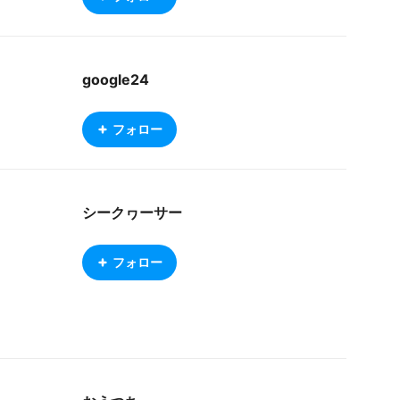
google24
フォロー
シークヮーサー
フォロー