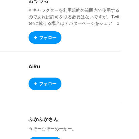
おうつち
※ キャラクターを利用規約の範囲内で使用する
のであれば許可を取る必要はないですが、Twit
terに載せる場合はアバターページをシェア o
r @outsutiをつけてくださると喜んで見に行き
ます‥‥！ TSFを描いています そこに出てくる
フォロー
自キャラを作ったりとかしてます VRChatにも
生息していたりします pixiv→ https://www.pix
iv.net/users/16628507 Twitter→ https://twitt
er.com/outsuti youtube→ https://www.yout
AiRu
ube.com/channel/UCnwDNubxBjidNvEJ5xsa
P_Q
フォロー
ふかふかさん
うぞーむぞーめーかー。