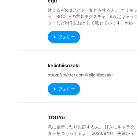
egu
迷えるVRoidアバター制作をする人。 オリキ
ラ、BOOTHの衣装テクスチャ、if設定キャラ
ターなど制作記録として載せています。http
s://twitter.com/Arvu_Schelmm39
フォロー
keiichiisozaki
https://twitter.com/keiichiisozaki
フォロー
TOUYu
急に更新したり失踪する人。 好きにキャラク
ターをつくってるよ。 2023/9/10、失踪から