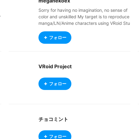
meganekoex
ャ
Sorry for having no imagination, no sense of
ク
color and unskilled My target is to reproduce
manga/LN/Anime characters using VRoid Stu
dio and Blender. https://meganekoex.booth.
pm/ https://twitter.com/PitipongAkkho http
フォロー
s://www.pixiv.net/member.php?id=1439972
0
VRoid Project
フォロー
チョコミント
フォロー