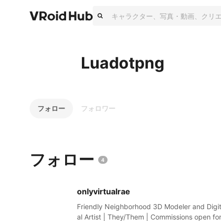
Luadotpng
フォロー
フォロワー
フォロー
4
onlyvirtualrae
Friendly Neighborhood 3D Modeler and Digi
al Artist | They/Them | Commissions open fo