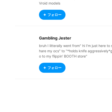
Vroid models
フォロー
Gambling Jester
bruh I litterally went from" hi I'm just here to 
hare my ocs" to "*holds knife aggressively*
o to my flippin' BOOTH store"
フォロー