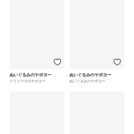
ぬいぐるみのヤボヨー
ぬいぐるみのヤボヨー
クリスマスのヤボヨー
ぬいぐるみのヤボヨー