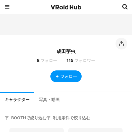
成田芋虫
8
フォロー
115
フォロワー
フォロー
キャラクター
写真・動画
BOOTHで絞り込む
利用条件で絞り込む