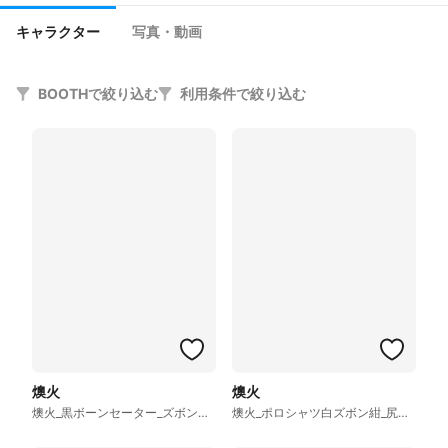
キャラクター
写真・動画
BOOTHで絞り込む
利用条件で絞り込む
燠火
燠火
燠火_黒ボーンセーター_ズボン紫_尻尾あり
燠火_ポロシャツ白ズボン紺_尻尾あり