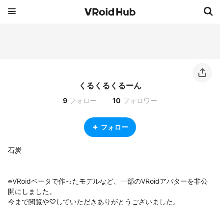
くるくるくるーん
9
フォロー
10
フォロワー
フォロー
石炭

※VRoidベータで作ったモデルなど、一部のVRoidアバターを非公
開にしました。

今まで閲覧や♡していただきありがとうございました。