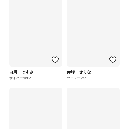
白川 はすみ
赤峰 せりな
サイバーVer.2
ツインテVer