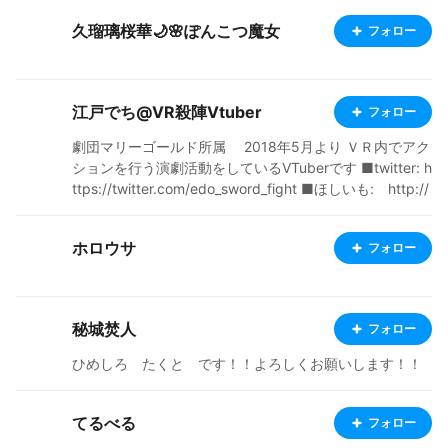
久瑠璃桜華🌙🌸ぽんこつ魔女
フォロー
江戸でち@VR殺陣Vtuber
フォロー
劇団マリーゴールド所属 2018年5月より ＶＲ内でアク
ションを行う演劇活動をしているVTuberです ■twitter: h
ttps://twitter.com/edo_sword_fight ■ほしいも: http://
onl.tw/8Zu5q3Y ■Profile: http://meish.me/i/edo_swor
d_fi… ■YouTube ChanNel: http://onl.tw/bEukCPB
ホロウサ
フォロー
秘城焚人
フォロー
ひめしろ たくと です！！よろしくお願いします！！
てるべる
フォロー