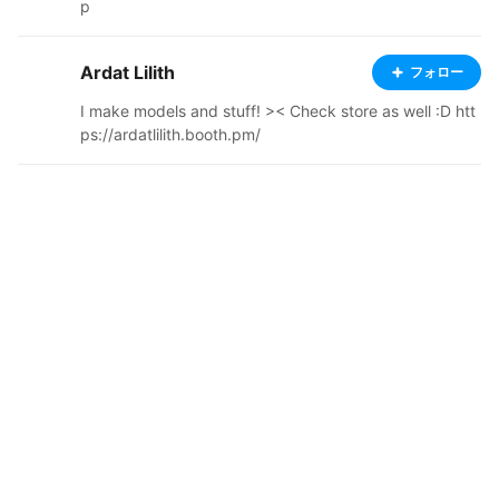
p
Ardat Lilith
フォロー
I make models and stuff! >< Check store as well :D htt
ps://ardatlilith.booth.pm/