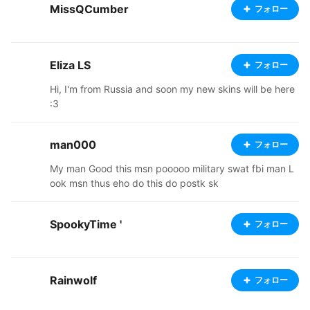
MissQCumber
フォロー
Eliza LS
フォロー
Hi, I'm from Russia and soon my new skins will be here
:3
man000
フォロー
My man Good this msn pooooo military swat fbi man L
ook msn thus eho do this do postk sk
SpookyTime '
フォロー
Rainwolf
フォロー