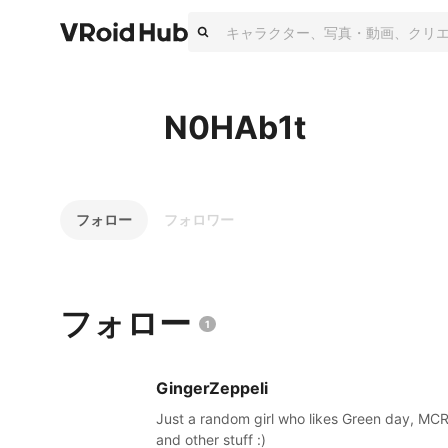
N0HAb1t
フォロー
フォロワー
フォロー
1
GingerZeppeli
Just a random girl who likes Green day, MC
and other stuff :)