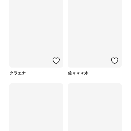
クラエナ
佐々々々木