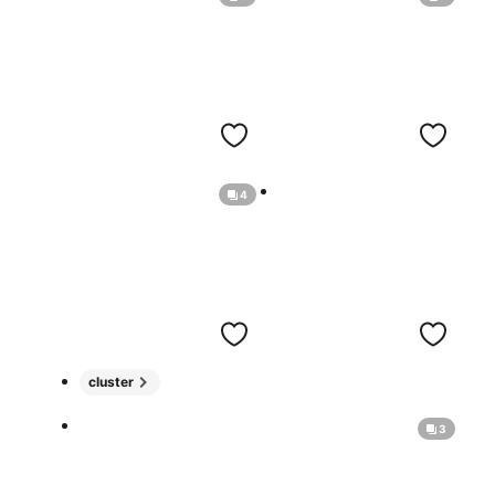
4
cluster
3