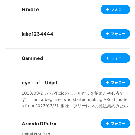
FuVoLe
フォロー
jake1234444
フォロー
Gammed
フォロー
eye of Udjat
フォロー
2023/03/21からVRoidのモデル作りを始めた初心者で
す。 I am a beginner who started making VRoid model
s from 2023/03/21. 趣味：フリーレンの魔法集めみたい
に、vrmやvroid集め フォローしているVRoidモデル制作
者さんの、投稿したキャラクターページや写真・動画ペ
Ariesta DPutra
フォロー
ージの閲覧と❤付け（必須でページ閲覧周回しているの
で３～４日遅れになる事多々あります(^_^;)） 閲覧周回中
Hehei Not Bad