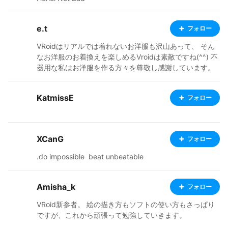
に「おすすめのキャラクター」沼に浸かっている事も
多々あります。
e.t
フォロー
VRoidはリアルでは着れないお洋服も沢山あって、 そん
なお洋服のお着換えを楽しめるVroidは素敵ですね(^^) 不
器用な私はお洋服を作る方々を尊敬し感謝しています。
お洋服は主にクラフトピアで着ていますが、VRM Live Vi
ewerでも使用させていただいてます。 重ねてクリエイタ
KatmissE
フォロー
ーの皆様に感謝です(^^) 私はVRoid Mobaile産の子が大好
きですが、お洋服のお着換え時に VRoid Studioで追加さ
れた機能を使ったお洋服がそのまま着れないのが辛いと
ころです（＞＜） 基本的にMobileで作った子を公開して
XCanG
フォロー
いますが、 今後はMobile→Studioβ版→Studio正式版に
変換した子も公開していこうかなって思ってます。 ふと
.do impossible ­ beat unbeatable
気が付けばVRM Live Viewerで躍らせているデータも相
当数たまってきているので、 今後は動画も公開出来たら
いいな～って思ってます(^^)
Amisha_k
フォロー
VRoid新参者。 絵の描き方もソフトの使い方もさっぱり
ですが、これから頑張って勉強していきます。