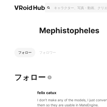
Mephistopheles
フォロー
フォロワー
フォロー
1
felix catux
I don't make any of the models, I just conver
them so they are usable in MateEngine.