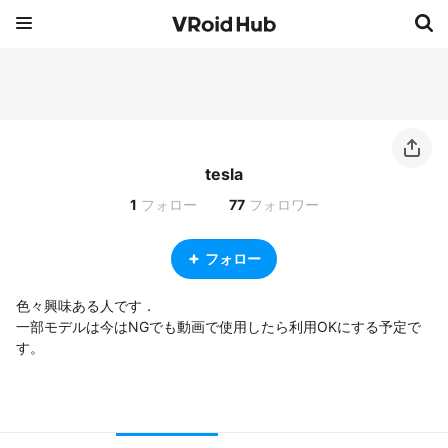
tesla
1
フォロー
77
フォロワー
フォロー
色々興味ある人です．

一部モデルは今はNGでも動画で使用したら利用OKにする予定で
す。
