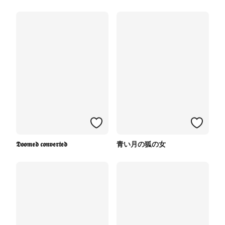
𝕯𝖔𝖔𝖒𝖊𝖉 𝖈𝖔𝖓𝖛𝖊𝖗𝖙𝖊𝖉
青い月の狐の女