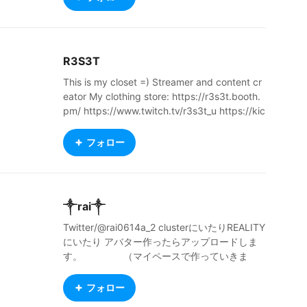
R3S3T
This is my closet =) Streamer and content cr
eator My clothing store: https://r3s3t.booth.
pm/ https://www.twitch.tv/r3s3t_u https://kic
k.com/r3s3t #fps #rpg #tarkov #squad #Sta
rCitizen #DayZ #PZ #SnowRunner #ACC #C
フォロー
K3 and more
༒rai༒
Twitter/@rai0614a_2 clusterにいたりREALITY
にいたり アバター作ったらアップロードしま
す。 （マイペースで作っていきま
す！）
フォロー