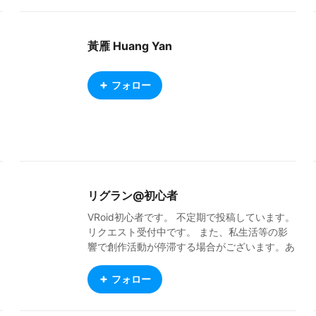
黃雁 Huang Yan
フォロー
リグラン@初心者
VRoid初心者です。 不定期で投稿しています。
リクエスト受付中です。 また、私生活等の影
響で創作活動が停滞する場合がございます。あ
らかじめご了承ください。 お題箱開設しまし
た（https://odaibako.net/u/Re_Gran_Drak
フォロー
e）。