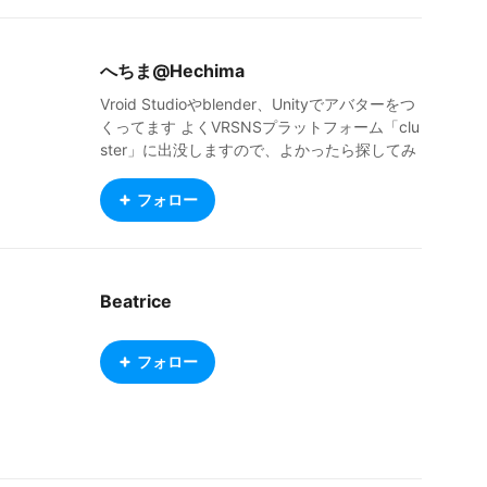
へちま@Hechima
Vroid Studioやblender、Unityでアバターをつ
くってます よくVRSNSプラットフォーム「clu
ster」に出没しますので、よかったら探してみ
てください( ^ω^ ) cluster ID:Hechima Twitte
r：helauguet
フォロー
Beatrice
フォロー