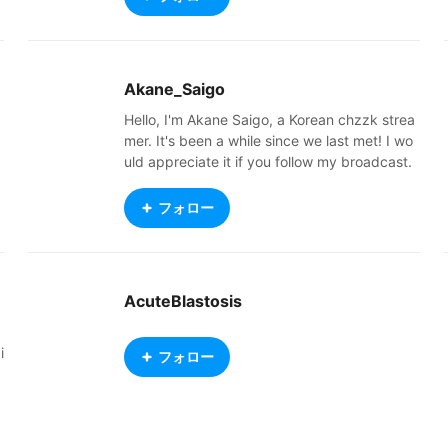
Akane_Saigo
Hello, I'm Akane Saigo, a Korean chzzk strea
mer. It's been a while since we last met! I wo
uld appreciate it if you follow my broadcast.
This model is a free distribution model!
フォロー
AcuteBlastosis
i
フォロー