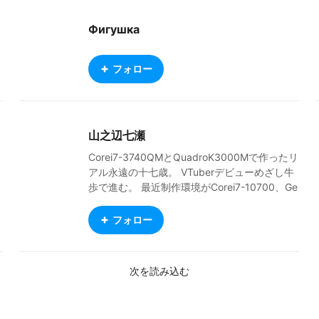
Фигушка
フォロー
山之辺七瀬
Corei7-3740QMとQuadroK3000Mで作ったリ
アル永遠の十七歳。 VTuberデビューめざし牛
歩で進む。 最近制作環境がCorei7-10700、Ge
forceGTX1660Superに切り替わったけど牛歩
は変わらず。最近RTX3060 12GBになりまし
フォロー
た。 念のため言っときますけど17歳JKはネタ
ですよネタ。 どこにでもいそうな雰囲気のを
作ります。 VRoid Studioでアバターを作って
次を読み込む
います。DL可能なものは軽量化してるのでClu
sterでそのまま使えると思います。