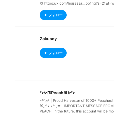
X( https://x.com/hoisassa__po1ng?s=21&t=
Q_JSXSnD3oTplZgpAHohg ) VGen( https://v
gen.co/hoisassaPo1ng ) SKIMA( https://skim
フォロー
a.jp/profile?id=269574&sh=gntzvDk )
Zakusey
フォロー
🐾✨🍑Peach🍑✨🐾
∘º◜„🌱 | Proud Harvester of 1000+ Peaches! 
🍑„◝º∘ ∘º◜„🥕 | IMPORTANT MESSAGE FROM
PEACH: In the future, this account will be mo