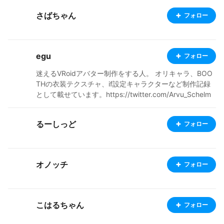
さばちゃん
フォロー
egu
フォロー
迷えるVRoidアバター制作をする人。 オリキャラ、BOO
THの衣装テクスチャ、if設定キャラクターなど制作記録
として載せています。https://twitter.com/Arvu_Schelm
m39
るーしっど
フォロー
オノッチ
フォロー
こはるちゃん
フォロー