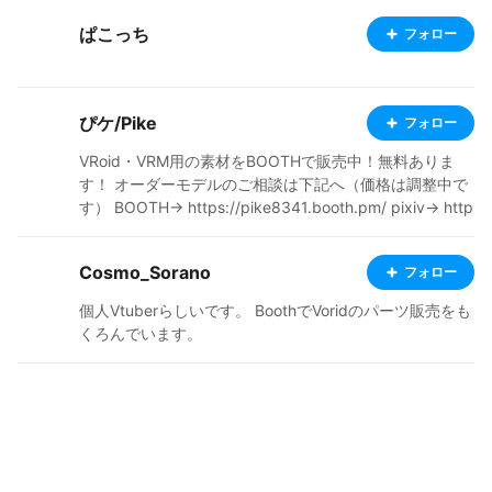
ぱこっち
フォロー
ぴケ/Pike
フォロー
VRoid・VRM用の素材をBOOTHで販売中！無料ありま
す！ オーダーモデルのご相談は下記へ（価格は調整中で
す） BOOTH→ https://pike8341.booth.pm/ pixiv→ http
s://www.pixiv.net/users/13191396 Twitter→ https://t
witter.com/pike_8341 instagram→ https://www.insta
Cosmo_Sorano
フォロー
gram.com/pike_8341/ HP→ https://kodaiga.xyz/
個人Vtuberらしいです。 BoothでVoridのパーツ販売をも
くろんでいます。