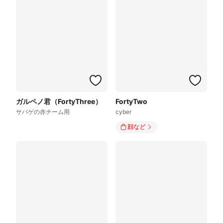
ガルペノ君（FortyThree）
FortyTwo
サバゲの赤チーム用
cyber
顔
など