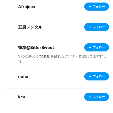
Afrojoex
フォロー
豆腐メンタル
フォロー
微糖@BitterSweet
フォロー
VRoidStudioでMMDを踊れるアバター作成してます(˶′◡′
˶)
nefie
フォロー
kcu
フォロー