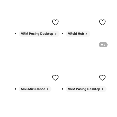
VRM Posing Desktop
VRoid Hub
3
MikuMikuDance
VRM Posing Desktop