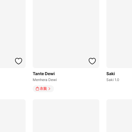
Tante Dewi
Saki
Menhera Dewi
Saki 1.0
衣装