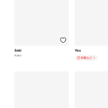
Saki
You
Kako
衣装
など