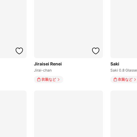
Jiraisei Renei
Saki
Jirai-chan
Saki 0.8 Glasse
衣装
など
衣装
など