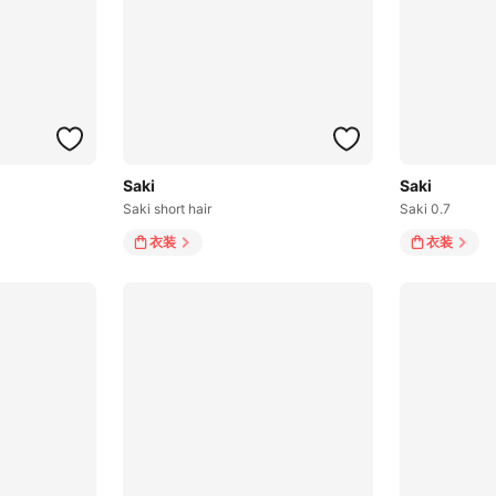
Saki
Saki
Saki short hair
Saki 0.7
衣装
衣装