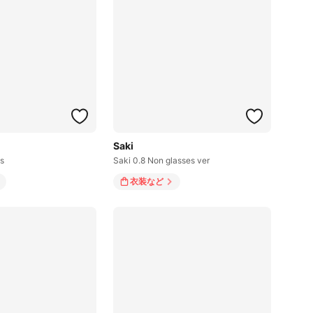
Saki
s
Saki 0.8 Non glasses ver
衣装
など