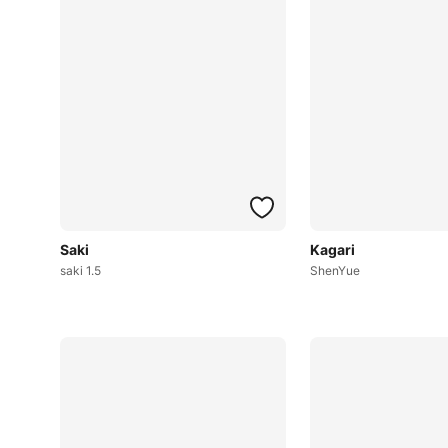
Saki
Kagari
saki 1.5
ShenYue