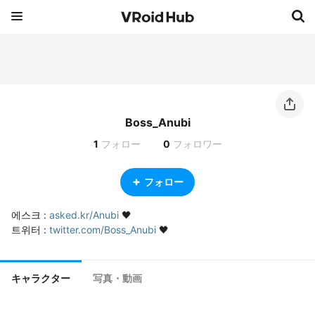
Boss_Anubi
1
フォロー
0
フォロワー
フォロー
에스크 : 
asked.kr/Anubi
 🖤

트위터 : 
twitter.com/Boss_Anubi
 🖤
キャラクター
写真・動画