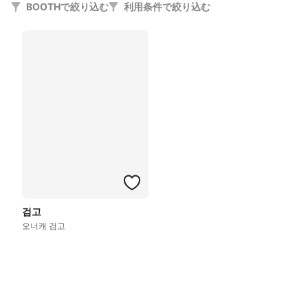
BOOTHで絞り込む
利用条件で絞り込む
검고
오너캐 검고