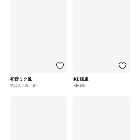
初音ミク風
IKE様風
初音ミク風～春～
IKE様風