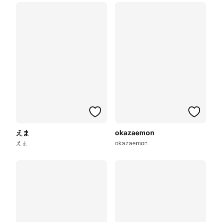
えま
okazaemon
えま
okazaemon