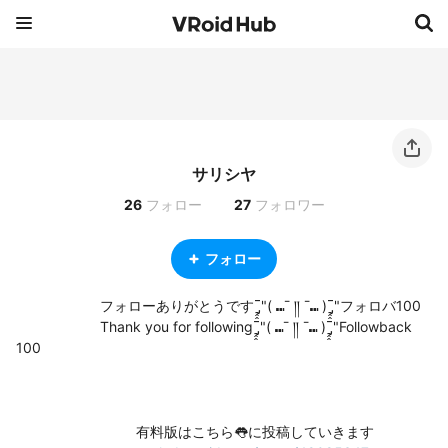
サリシヤ
26
フォロー
27
フォロワー
フォロー
　　　　　　フォローありがとうですˉ̡̠̭̭"( ⑉¯ །། ¯⑉ )ˉ̡̠̭̭"フォロバ100

　　　　　　Thank you for followingˉ̡̠̭̭"( ⑉¯ །། ¯⑉ )ˉ̡̠̭̭"Followback 
100

　　　　　　　　  有料版はこちら👅に投稿していきます
