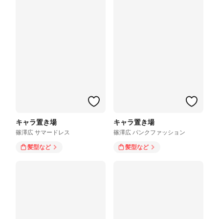
キャラ置き場
キャラ置き場
篠澤広 サマードレス
篠澤広 パンクファッション
髪型
など
髪型
など