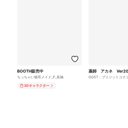
BOOTH販売中
薬師 アカネ Ver20
ちっちゃい猫耳メイド_P_長袖
GGST：ブリジットコス
3Dキャラクター