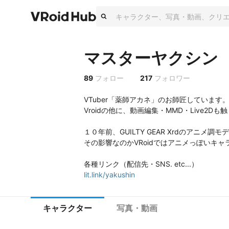
マスターヤクシン
89
フォロー
217
フォロワー
VTuber「薬師アカネ」のお師匠しています。
Vroidの他に、動画編集・MMD・Live2Dも触
１０年前、GUILTY GEAR Xrdのアニメ調
その影響なのかVRoidではアニメっぽいキ
lit.link/yakushin
キャラクター
写真・動画