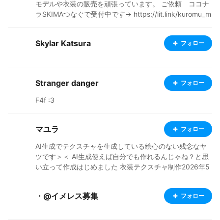
モデルや衣装の販売を頑張っています。 ご依頼 ココナ
ラSKIMAつなぐで受付中です→ https://lit.link/kuromu_m
u_mu booth→ https://kuromu110.booth.pm/ X→@kuro
mu_mu_mu
Skylar Katsura
フォロー
Stranger danger
フォロー
F4f :3
マユラ
フォロー
AI生成でテクスチャを生成している絵心のない残念なヤ
ツです＞＜ AI生成使えば自分でも作れるんじゃね？と思
い立って作成はじめました 衣装テクスチャ制作2026年5
月版 https://note.com/mayura_ai/n/nf068752350c2?a
pp_launch=false 独自ですが生成AIによるテクスチャ作
・@イメレス募集
フォロー
成をnoteに纏めました、生成AIに興味ある方は拝見して
ください https://note.com/mayura_ai/n/n33ff1143a50f