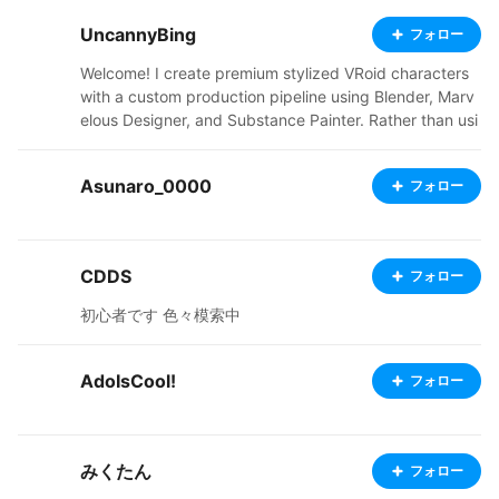
UncannyBing
フォロー
Welcome! I create premium stylized VRoid characters
with a custom production pipeline using Blender, Marv
elous Designer, and Substance Painter. Rather than usi
ng default VRoid assets, I focus on creating unique out
fits, refined textures, and expressive designs suitable f
Asunaro_0000
フォロー
or VTubers, original characters, and creative projects. i
need to sleep VGen commissions coming soon.
CDDS
フォロー
初心者です 色々模索中
AdoIsCool!
フォロー
みくたん
フォロー