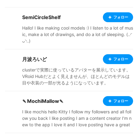
SemiCircleShelf
フォロー
Hallo! I like making cool models :) I listen to a lot of mus
ic, make a lot of drawings, and do a lot of sleeping. (..◜
ᴗ◝..)
月波ろいど
フォロー
clusterで実際に使っているアバターを展示しています。
VRoid Hubだとよく見えませんが、ほとんどのモデルは
目や衣装の一部が光るようになっています。
🍡MochiMallow🍡
フォロー
I like mochis hello Kitty I follow my followers and all foll
ow you back I like posting I am a content creator I'm n
ew to the app I love it and I love posting have a great
day my nice followers 🍡🍡🍡🍡🩷🩷🩷🩷