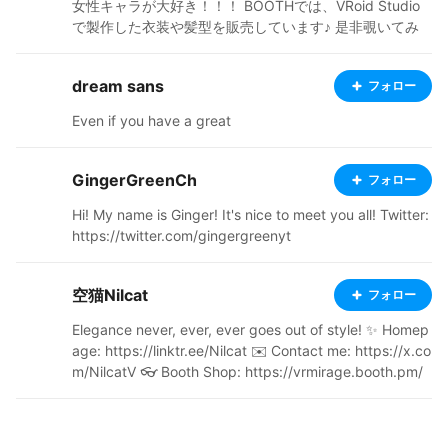
女性キャラが大好き！！！ BOOTHでは、VRoid Studio
で製作した衣装や髪型を販売しています♪ 是非覗いてみ
て下さいね～！ https://milkpeach.booth.pm/ X→@SKO
NESTAR
dream sans
フォロー
Even if you have a great
GingerGreenCh
フォロー
Hi! My name is Ginger! It's nice to meet you all! Twitter:
https://twitter.com/gingergreenyt
空猫Nilcat
フォロー
Elegance never, ever, ever goes out of style! ‌✨ Homep
age: https://linktr.ee/Nilcat ✉️ Contact me: https://x.co
m/NilcatV 👓 Booth Shop: https://vrmirage.booth.pm/
👇Sketchfab : https://sketchfab.com/nilcat2024/model
s