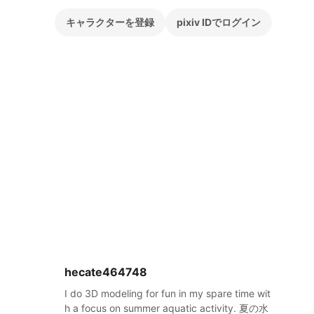
キャラクターを登録
pixiv IDでログイン
hecate464748
I do 3D modeling for fun in my spare time wit
h a focus on summer aquatic activity. 夏の水