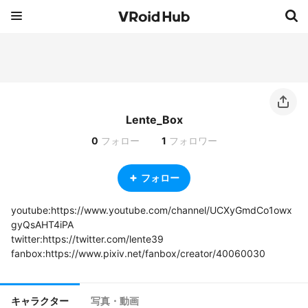
Lente_Box
0
フォロー
1
フォロワー
フォロー
youtube:https://www.youtube.com/channel/UCXyGmdCo1owx
gyQsAHT4iPA

twitter:https://twitter.com/lente39

fanbox:https://www.pixiv.net/fanbox/creator/40060030
キャラクター
写真・動画