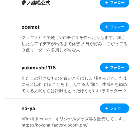
夢ノ結唱公式
フォロー
ocemot
フォロー
クラフトピアで使うvrmモデルを作ったりします。満足
したらアイデアが出るまで休憩 人外が好み 曲がってる
３点リーダーを多用しがちな人
yukimushi1118
フォロー
あたしの好きなものを置いとくばしょ 狼さんとか、たま
にそれ以外 創ることを楽しんでる人間に、生成AIを勧め
てくる人間からは距離をとったほうがいいぞポッター Ｘ
https://x.com/yuki_mushi1118 お話、お願い、デザイン
のご提供、悪口、文句などはこちらにどうぞ
na-ya
フォロー
VRoid用texture、オリジナルグッズ等を販売してます。
https://kokona-factory.booth.pm/