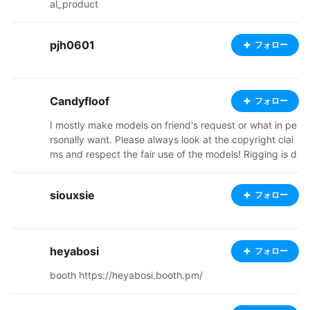
al_product
pjh0601
フォロー
Candyfloof
フォロー
I mostly make models on friend's request or what in pe
rsonally want. Please always look at the copyright clai
ms and respect the fair use of the models! Rigging is d
one by the people credited in the description. I only tur
n them into vrm files and add physics via univrm (❁´◡
siouxsie
フォロー
`❁) (still need to figure out how to animate faces) have
an amazing day!
heyabosi
フォロー
booth https://heyabosi.booth.pm/