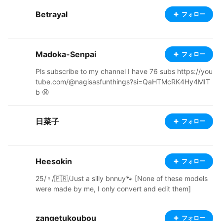
Betrayal
フォロー
Madoka-Senpai
フォロー
Pls subscribe to my channel I have 76 subs https://you
tube.com/@nagisasfunthings?si=QaHTMcRK4Hy4MIT
b 😫
日菜子
フォロー
Heesokin
フォロー
25/♀️/🇵🇷/Just a silly bnnuy🐾 [None of these models
were made by me, I only convert and edit them]
zangetukoubou
フォロー