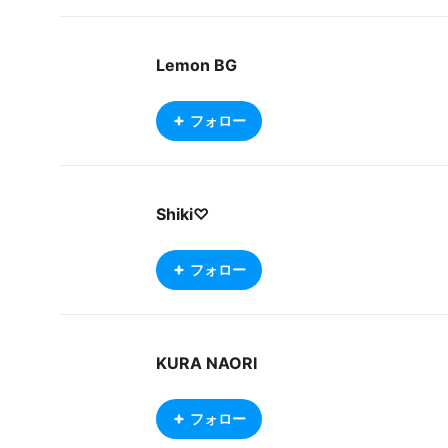
n. I'll also be dabbling with anime style DOO
M mods and VRChat. Not much to show her
so far hoping to change that through 2024.
Lemon BG
Discord: darth_brando#9059
フォロー
Shiki♡
フォロー
KURA NAORI
フォロー