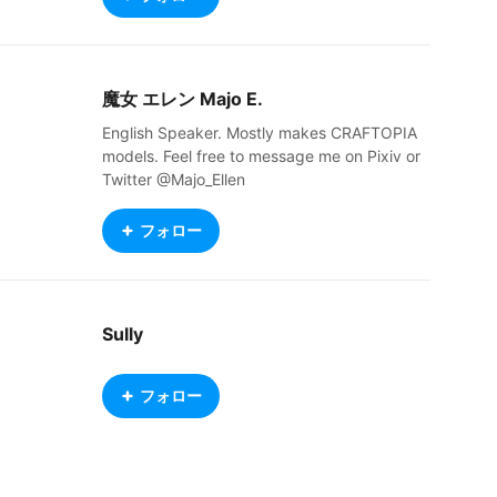
魔女 エレン Majo E.
English Speaker. Mostly makes CRAFTOPIA
models. Feel free to message me on Pixiv or
Twitter @Majo_Ellen
フォロー
Sully
フォロー