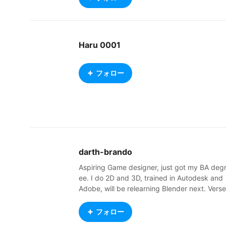
Haru 0001
フォロー
darth-brando
Aspiring Game designer, just got my BA deg
ee. I do 2D and 3D, trained in Autodesk and
Adobe, will be relearning Blender next. Verse
d in Unreal 4, will be working with Ren'py sh
rtly. Hope is to previz games out through Re
フォロー
n'py then take them to Unreal for final versio