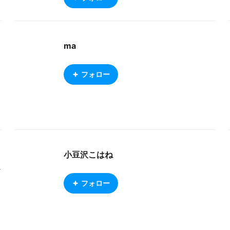
ma
フォロー
小豆沢こはね
r
フォロー
o