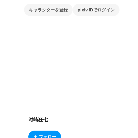
キャラクターを登録
pixiv IDでログイン
时崎狂七
フォロー