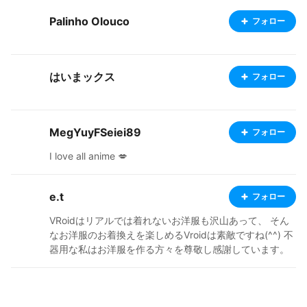
Palinho Olouco
フォロー
はいまックス
フォロー
MegYuyFSeiei89
フォロー
I love all anime 💋
e.t
フォロー
VRoidはリアルでは着れないお洋服も沢山あって、 そん
なお洋服のお着換えを楽しめるVroidは素敵ですね(^^) 不
器用な私はお洋服を作る方々を尊敬し感謝しています。
お洋服は主にクラフトピアで着ていますが、VRM Live Vi
ewerでも使用させていただいてます。 重ねてクリエイタ
ーの皆様に感謝です(^^) 私はVRoid Mobaile産の子が大好
きですが、お洋服のお着換え時に VRoid Studioで追加さ