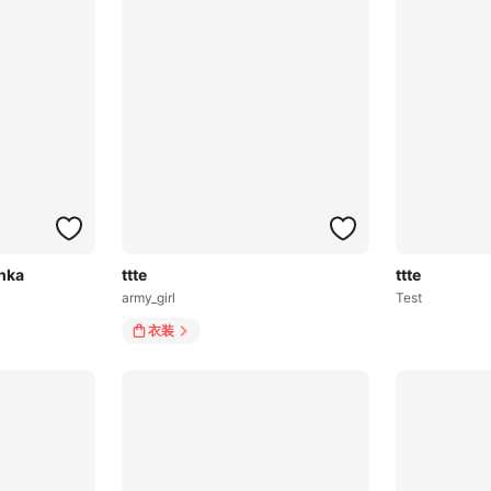
hka
ttte
ttte
army_girl
Test
衣装