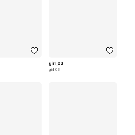
girl_03
girl_06