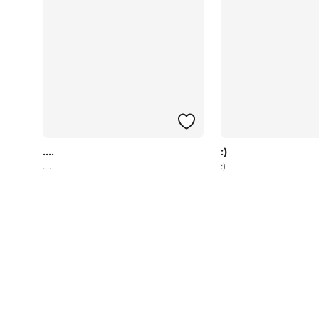
....
:)
....
:)